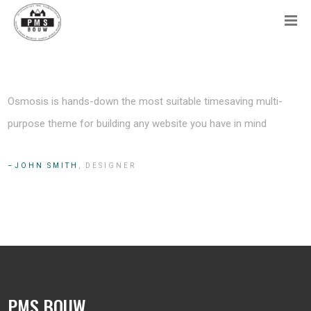
Osmosis is hands-down the most suitable timesaving multi-
purpose theme for building any website you have in mind
JOHN SMITH
, DESIGNER
PMS BOUW